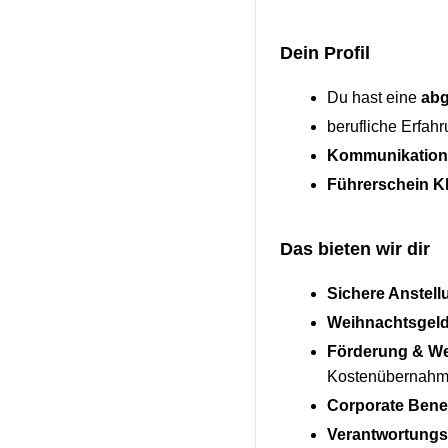
Dein Profil
Du hast eine
abg
berufliche Erfah
Kommunikations
Führerschein K
Das bieten wir dir
Sichere Anstell
Weihnachtsgel
Förderung & We
Kostenübernah
Corporate Benef
Verantwortungs