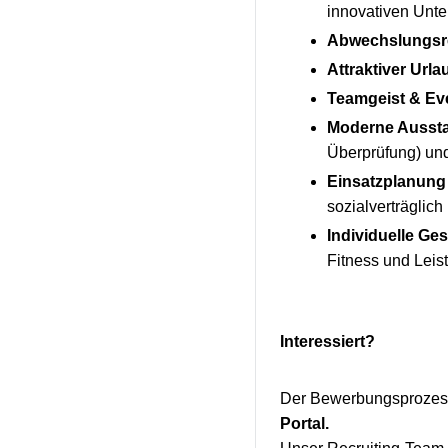
innovativen Unt
Abwechslungsre
Attraktiver Urla
Teamgeist & Ev
Moderne Aussta
Überprüfung) und
Einsatzplanung 
sozialverträglic
Individuelle Ge
Fitness und Leist
Interessiert?
Der Bewerbungsprozess 
Portal.