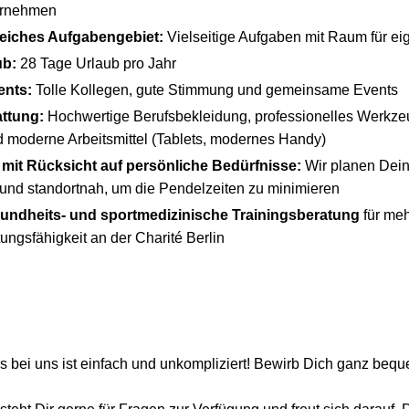
ernehmen
iches Aufgabengebiet:
Vielseitige Aufgaben mit Raum für ei
ub:
28 Tage Urlaub pro Jahr
ents:
Tolle Kollegen, gute Stimmung und gemeinsame Events
ttung:
Hochwertige Berufsbekleidung, professionelles Werkze
 moderne Arbeitsmittel (Tablets, modernes Handy)
mit Rücksicht auf persönliche Bedürfnisse:
Wir planen Dein
h und standortnah, um die Pendelzeiten zu minimieren
sundheits- und sportmedizinische Trainingsberatung
für meh
ungsfähigkeit an der Charité Berlin
bei uns ist einfach und unkompliziert! Bewirb Dich ganz beq