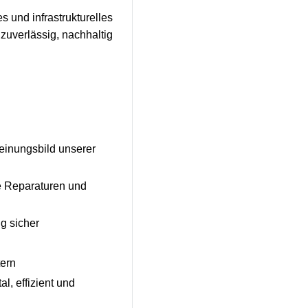
es und infrastrukturelles
 zuverlässig, nachhaltig
heinungsbild unserer
e Reparaturen und
g sicher
tern
l, effizient und