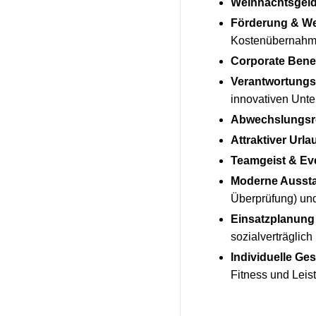
Weihnachtsgel
Förderung & We
Kostenübernah
Corporate Benef
Verantwortungs
innovativen Unt
Abwechslungsre
Attraktiver Urla
Teamgeist & Ev
Moderne Aussta
Überprüfung) und
Einsatzplanung 
sozialverträglic
Individuelle Ge
Fitness und Leist