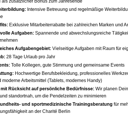
d
als zusätzlicher Bonus zum Jahresende
iterbildung:
Intensive Betreuung und regelmäßige Weiterbildu
me
its:
Exklusive Mitarbeiterrabatte bei zahlreichen Marken und A
volle Aufgaben:
Spannende und abwechslungsreiche Tätigkei
ernehmen
iches Aufgabengebiet:
Vielseitige Aufgaben mit Raum für ei
ub:
28 Tage Urlaub pro Jahr
ents:
Tolle Kollegen, gute Stimmung und gemeinsame Events
ttung:
Hochwertige Berufsbekleidung, professionelles Werkze
 moderne Arbeitsmittel (Tablets, modernes Handy)
mit Rücksicht auf persönliche Bedürfnisse:
Wir planen Dein
h und standortnah, um die Pendelzeiten zu minimieren
sundheits- und sportmedizinische Trainingsberatung
für meh
ungsfähigkeit an der Charité Berlin